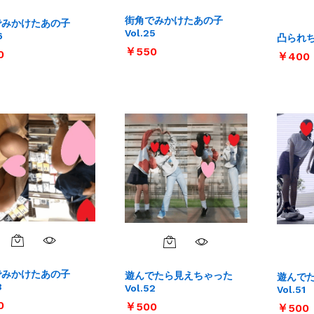
街角でみかけたあの子
でみかけたあの子
Vol.25
6
凸られちゃ
￥
￥
550
550
0
0
￥
￥
400
400
でみかけたあの子
遊んでたら見えちゃった
遊んで
3
Vol.52
Vol.51
0
0
￥
￥
500
500
￥
￥
500
500