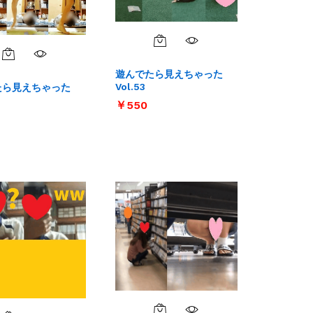
遊んでたら見えちゃった
Vol.53
たら見えちゃった
￥
￥
550
550