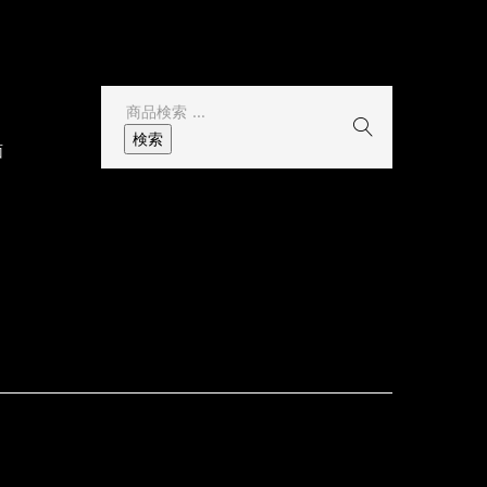
その他
検
索
検索
面
結
果: