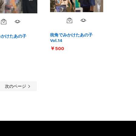
街角でみかけたあの子
みかけたあの子
Vol.14
￥
￥
500
500
次のページ