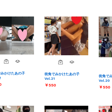
でみかけたあの子
街角でみかけたあの子
街角で
2
Vol.21
Vol.20
0
0
￥
￥
550
550
￥
￥
550
550