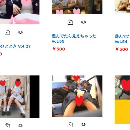
遊んでたら見えちゃった
遊んで
Vol.55
Vol.54
ひととき Vol.27
￥
￥
500
500
￥
￥
500
500
0
0