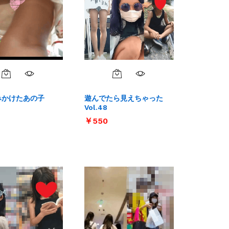
みかけたあの子
遊んでたら見えちゃった
Vol.48
￥
￥
550
550