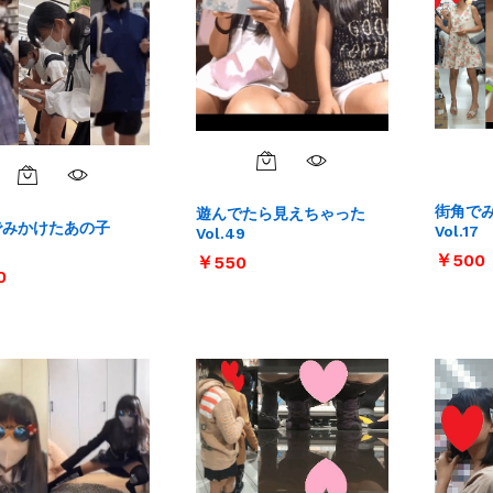
街角で
遊んでたら見えちゃった
でみかけたあの子
Vol.17
Vol.49
￥
￥
500
500
￥
￥
550
550
0
0