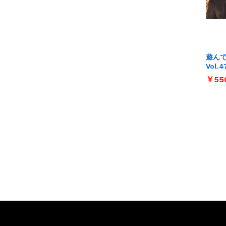
遊ん
Vol.4
￥
￥
55
55