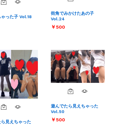
街角でみかけたあの子
った子 Vol.18
Vol.24
￥
￥
500
500
遊んでたら見えちゃった
Vol.50
￥
￥
500
500
たら見えちゃった