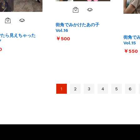
街角でみかけたあの子
Vol.16
でたら見えちゃった
街角で
￥
￥
500
500
7
Vol.15
0
0
￥
￥
550
550
1
2
3
4
5
6