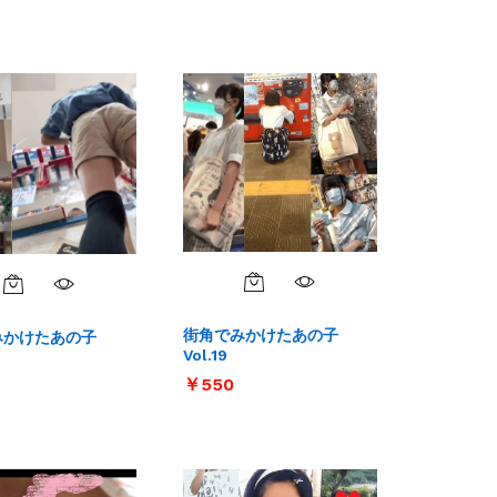
街角でみかけたあの子
みかけたあの子
Vol.19
￥
￥
550
550