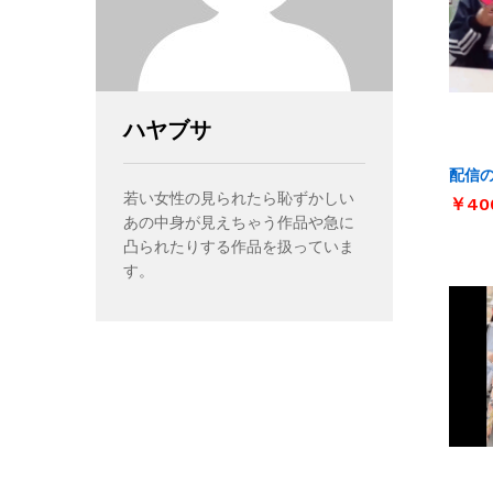
ハヤブサ
配信の
若い女性の見られたら恥ずかしい
￥
￥
40
40
あの中身が見えちゃう作品や急に
凸られたりする作品を扱っていま
す。