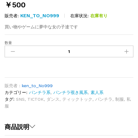
￥
500
KEN_TO_NO999
在庫状況:
在庫有り
販売者:
買い物やゲームに夢中な女の子達です
数量
ロ
ー
ア
ン
グ
ル
S-
販売者 :
ken_to_No999
22
カテゴリー:
パンチラ系
,
パンチラ覗き風系
,
素人系
quantity
タグ:
SNS
,
TICTOK
,
ダンス
,
ティックトック
,
パンチラ
,
制服
,
私
服
商品説明