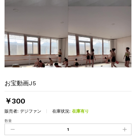
お宝動画J5
￥
300
販売者:
デジファン
在庫状況:
在庫有り
数量
お
宝
動