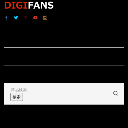
サイト内リンク
サイト情報
その他
検
索
検索
結
果: