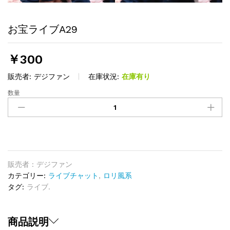
お宝ライブA29
￥
300
販売者:
デジファン
在庫状況:
在庫有り
数量
お
宝
ラ
イ
ブ
A29
quantity
販売者 : デジファン
カテゴリー:
ライブチャット
,
ロリ風系
タグ:
ライブ.
商品説明