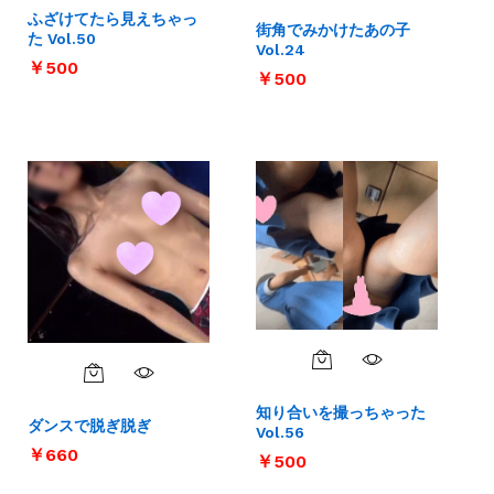
ふざけてたら見えちゃっ
街角でみかけたあの子
た Vol.50
Vol.24
￥
￥
500
500
￥
￥
500
500
知り合いを撮っちゃった
ダンスで脱ぎ脱ぎ
Vol.56
￥
￥
660
660
￥
￥
500
500