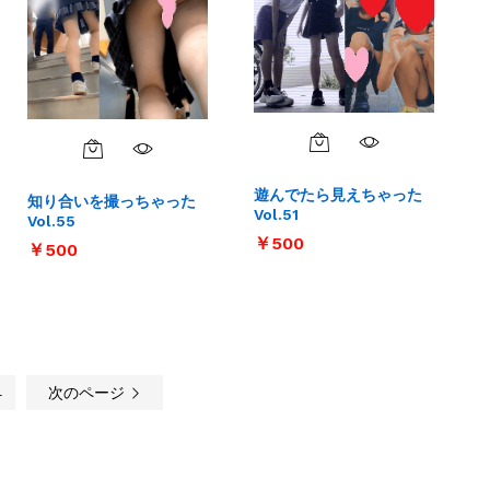
遊んでたら見えちゃった
知り合いを撮っちゃった
Vol.51
Vol.55
￥
￥
500
500
￥
￥
500
500
4
次のページ