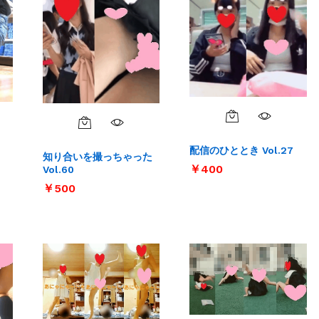
配信のひととき Vol.27
知り合いを撮っちゃった
￥
￥
400
400
Vol.60
￥
￥
500
500