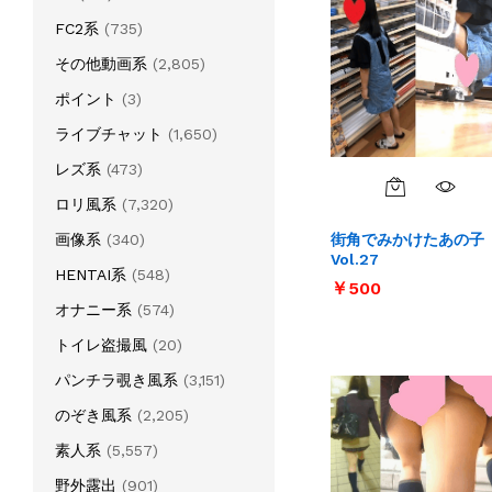
FC2系
(735)
その他動画系
(2,805)
ポイント
(3)
ライブチャット
(1,650)
レズ系
(473)
ロリ風系
(7,320)
画像系
(340)
街角でみかけたあの子
Vol.27
HENTAI系
(548)
￥
￥
500
500
オナニー系
(574)
トイレ盗撮風
(20)
パンチラ覗き風系
(3,151)
のぞき風系
(2,205)
素人系
(5,557)
野外露出
(901)