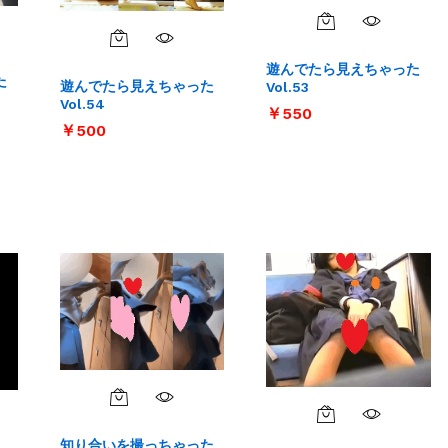
遊んでたら見えちゃった
た
遊んでたら見えちゃった
Vol.53
Vol.54
￥
￥
550
550
￥
￥
500
500
知り合いを撮っちゃった