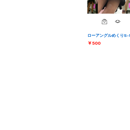
ローアングルめくりS-
￥
￥
500
500