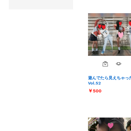
遊んでたら見えちゃっ
Vol.52
￥
￥
500
500