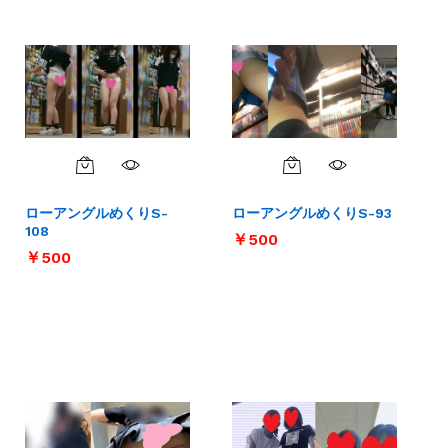
ローアングルめくりS-
ローアングルめくりS-93
108
￥
￥
500
500
￥
￥
500
500