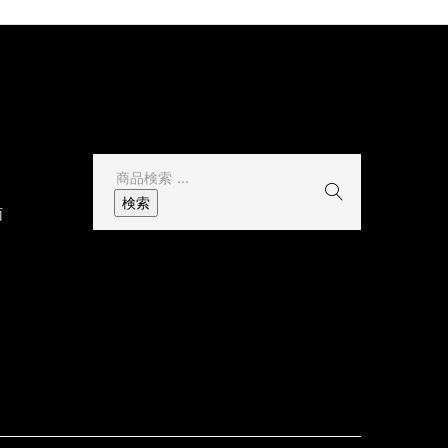
その他
検
索
検索
面
結
果: