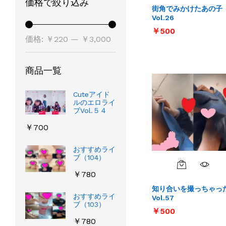
価格で絞り込み
街角でみかけたあの子
Vol.26
￥
￥
500
500
最
最
価格:
￥220
—
￥3,000
低
高
価
価
商品一覧
格
格
Cuteアイド
ルのエロライ
ブVol.５４
￥
700
おすすめライ
ブ（104）
￥
780
知り合いを撮っちゃっ
おすすめライ
Vol.57
ブ（103）
￥
￥
500
500
￥
780