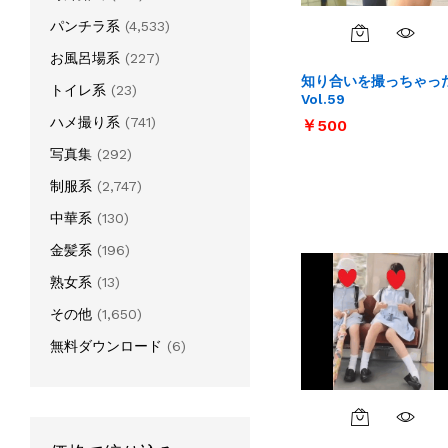
パンチラ系
(4,533)
お風呂場系
(227)
知り合いを撮っちゃっ
トイレ系
(23)
Vol.59
ハメ撮り系
(741)
￥
￥
500
500
写真集
(292)
制服系
(2,747)
中華系
(130)
金髪系
(196)
熟女系
(13)
その他
(1,650)
無料ダウンロード
(6)