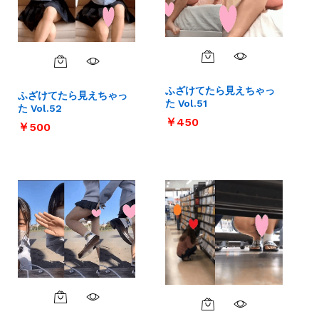
ふざけてたら見えちゃっ
ふざけてたら見えちゃっ
た Vol.51
た Vol.52
￥
￥
450
450
￥
￥
500
500