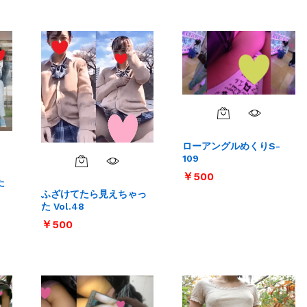
ローアングルめくりS-
109
￥
￥
500
500
た
ふざけてたら見えちゃっ
た Vol.48
￥
￥
500
500