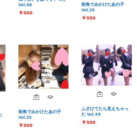
街角でみかけたあの子
Vol.58
Vol.25
￥
￥
500
500
￥
￥
550
550
ふざけてたら見えちゃっ
街角でみかけたあの子
た Vol.49
た
Vol.23
￥
￥
500
500
￥
￥
500
500