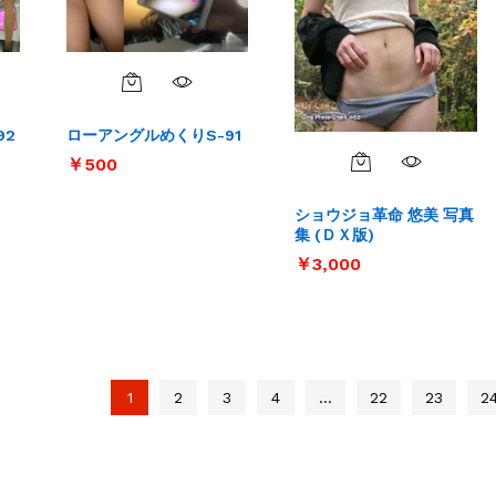
92
ローアングルめくりS-91
￥
￥
500
500
ショウジョ革命 悠美 写真
集 (ＤＸ版)
￥
￥
3,000
3,000
1
2
3
4
…
22
23
2