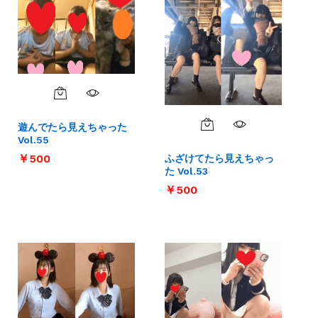
遊んでたら見えちゃった
Vol.55
￥
￥
500
500
ふざけてたら見えちゃっ
た Vol.53
￥
￥
500
500