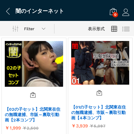
闇のインターネット
0
ログ
Filter
表示形式
【01の子セット】北関東在住
【02の子セット】北関東在住
の無職逮捕、市販～裏取引動
の無職逮捕、市販～裏取引動
画【4本コンプ】
画【2本コンプ】
￥
3,939
￥
5,097
￥
1,999
￥
2,500