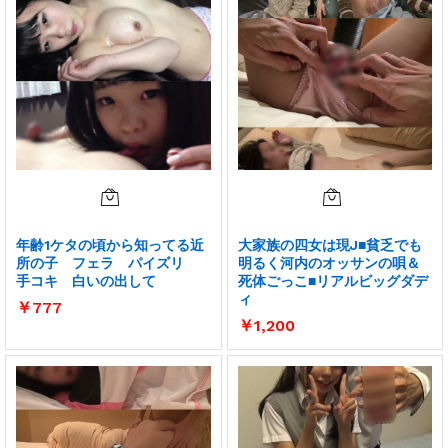
年齢1ケタの頃から知ってる近
大家族の四女は現J■貧乏でも
所の子 フェラ パイズリ
明るく河内のオッサンの唄＆
手コキ 白いの出して
死体ごっこ■リアルビッグダデ
ィ
￥
777
￥
1,200