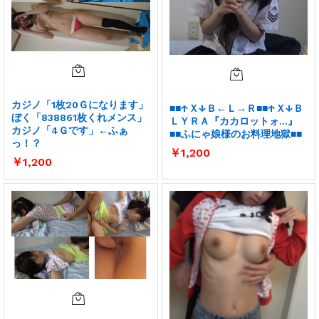
カジノ「1枚20Ｇになります」
■■↑Ｘ↓Ｂ←Ｌ→Ｒ■■↑Ｘ↓Ｂ
ぼく「838861枚くれメンス」
ＬＹＲＡ『カカロットォ…』
カジノ「4Ｇです」←ふぁ
■■ふにゃ娘様のお料理地獄■■
っ！？
￥
1,200
￥
1,200