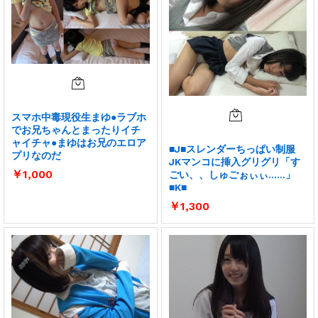
スマホ中毒現役生まゆ●ラブホ
でお兄ちゃんとまったりイチ
ャイチャ●まゆはお兄のエロア
■J■スレンダーちっぱい制服
プリなのだ
JKマンコに挿入グリグリ「す
￥
1,000
ごい、、しゅごぉぃぃ……」
■K■
￥
1,300