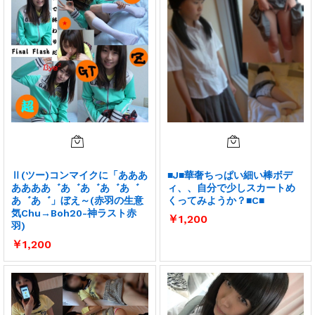
Ⅱ(ツー)コンマイクに「あああ
■J■華奢ちっぱい細い棒ボデ
ああああ゛あ゛あ゛あ゛あ゛
ィ、、自分で少しスカートめ
あ゛あ゛」ぼえ～(赤羽の生意
くってみようか？■C■
気Chu→Boh20-神ラスト赤
￥
1,200
羽)
￥
1,200