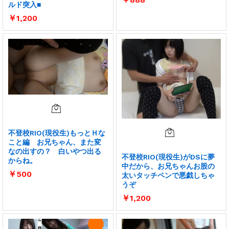
ルド突入■
￥
1,200
不登校RIO(現役生)もっとＨな
こと編 お兄ちゃん、また変
なの出すの？ 白いやつ出る
不登校RIO(現役生)がDSに夢
からね。
中だから、お兄ちゃんお股の
￥
500
太いタッチペンで悪戯しちゃ
うぞ
￥
1,200