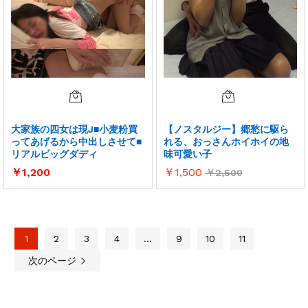
大家族の四女は現J■小麦粉買
【ノスタルジー】郷愁に駆ら
ってあげるから中出しさせて■
れる、おっさんホイホイの地
リアルビッグダディ
味可愛い子
￥
1,200
￥
1,500
￥
2,500
1
2
3
4
…
9
10
11
次のページ