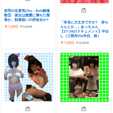
赤羽の生意気Chu→Boh鎮魂
歌② 彼女は慈愛に満ちた聖
母か、財産狙いの拝金女か?
「本当に大丈夫ですか? 赤ち
￥
1,200
￥
1,999
ゃんとか…」あっちゃん
【27:36のドキュメント】中出
し（三部作の3作目、終）
￥
1,200
￥
2,800