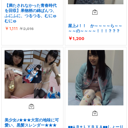
【満たされなかった青春時代
を回収】果物柄の綿ぱんつ、
ふにふに、つるつる、むにゅ
むにゅ
屋上J！！ か～～～～ら～～
￥
1,111
￥
2,016
～～の～～～～！！！？？？
￥
1,200
美少女J★★★大宮の地味に可
愛い、黒髪スレンダー★★★
■■↓Ｒ↑ＬＹＢＸＡ■■しょーり