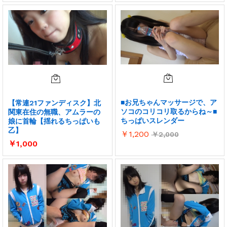
■お兄ちゃんマッサージで、ア
【常連21ファンディスク】北
ソコのコリコリ取るからね～■
関東在住の無職、アムラーの
ちっぱいスレンダー
娘に首輪【揺れるちっぱいも
乙】
￥
1,200
￥
2,000
￥
1,000