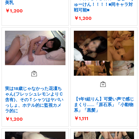
美乳
ゅーけん！！！！■同キャラ対
戦可能■
￥
1,200
￥
1,200
実は18歳じゃなかった花凜ち
ゃん(フレッシュレモンよりＣ
【1年1組りん】可愛い声で感じ
含有)、そのＴシャツはヤバい
まくり……「原石系」「小動物
っしょ、ホテル的に監視カメ
系」「黒髪」
ラ的に
￥
1,111
￥
1,200