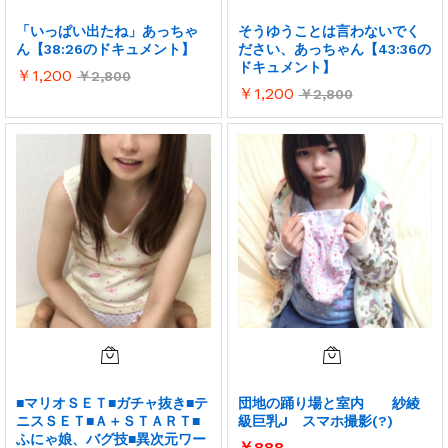
「いっぱい出たね」あっちゃ
そうゆうことは言わないでく
ん【38:26のドキュメント】
ださい、あっちゃん【43:36の
ドキュメント】
￥
1,200
￥
2,800
￥
1,200
￥
2,800
■マリオＳＥＴ■ガチャ抜き■テ
団地の踊り場と室内 紗綾
ニスＳＥＴ■Ａ＋ＳＴＡＲＴ■
級巨乳J スマホ撮影(?)
ふにゃ娘、バグ技■異次元ワー
￥
888