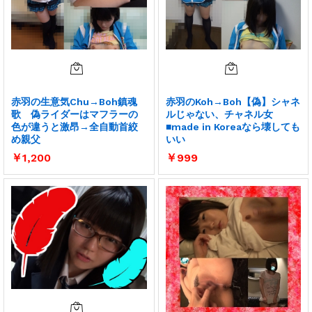
赤羽の生意気Chu→Boh鎮魂
赤羽のKoh→Boh【偽】シャネ
歌 偽ライダーはマフラーの
ルじゃない、チャネル女
色が違うと激昂→全自動首絞
■made in Koreaなら壊しても
め親父
いい
￥
1,200
￥
999