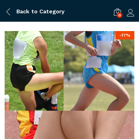
Back to
Category
0
ログ
-
17%