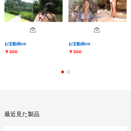
お宝動画H6
お宝動画H9
￥
300
￥
300
最近見た製品