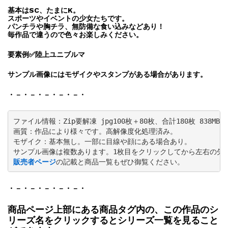
基本はSC、たまにK。
スポーツやイベントの少女たちです。
パンチラや胸チラ、無防備な食い込みなどあり！
毎作品で違うので色々お楽しみください。
要素例✅️陸上ユニブルマ
サンプル画像にはモザイクやスタンプがある場合があります。
・－・－・－・－・－・
ファイル情報：Zip要解凍 jpg100枚＋80枚、合計180枚 838MB＆39
画質：作品により様々です。高解像度化処理済み。

モザイク：基本無し。一部に目線や顔にある場合あり。

販売者ページ
の記載と商品一覧もぜひ御覧ください。
・－・－・－・－・－・
商品ページ上部にある商品タグ内の、
この作品のシ
リーズ名をクリック
するとシリーズ一覧を見ること