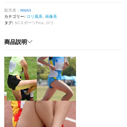
Pics：
Part13
販売者 :
NNAO
＆
カテゴリー:
ロリ風系
,
画像系
Part14
タグ:
SCスポーツPics
,
ロリ
quantity
商品説明