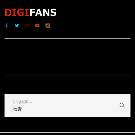
サイト内リンク
サイト情報
その他
検
索
検索
結
果: