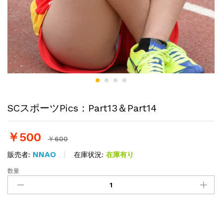
SCスポーツPics：Part13＆Part14
￥
500
￥
600
NNAO
在庫状況:
在庫有り
販売者:
数量
SC
ス
ポ
ー
ツ