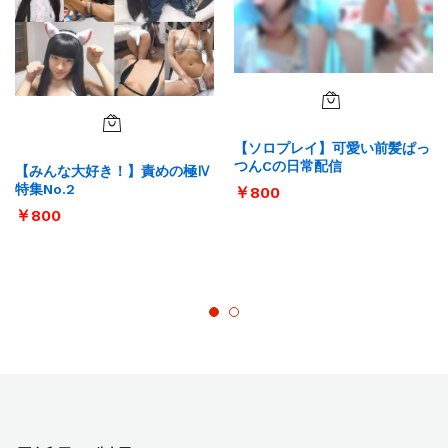
【ソロプレイ】可愛い前髪ぱっ
つんCの日常配信
【みんな大好き！】責めの極Ⅳ
特集No.2
￥
800
￥
800