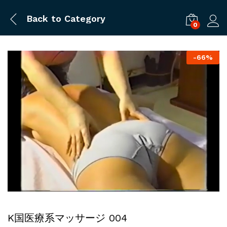
Back to
Category
0
ログ
-
66%
K国医療系マッサージ 004