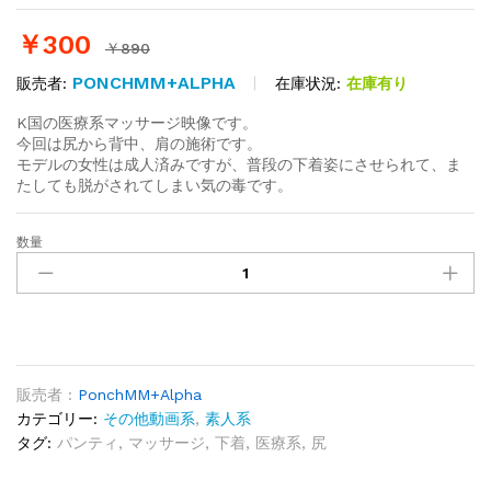
￥
300
￥
890
PONCHMM+ALPHA
在庫状況:
在庫有り
販売者:
K国の医療系マッサージ映像です。
今回は尻から背中、肩の施術です。
モデルの女性は成人済みですが、普段の下着姿にさせられて、ま
たしても脱がされてしまい気の毒です。
数量
K
国
医
療
系
マ
ッ
販売者 :
PonchMM+Alpha
サ
カテゴリー:
その他動画系
,
素人系
ー
タグ:
パンティ
,
マッサージ
,
下着
,
医療系
,
尻
ジ
004