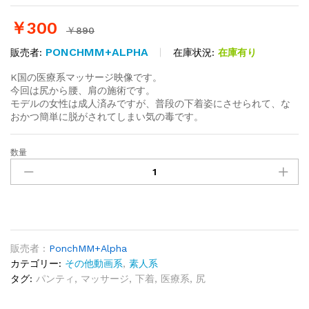
￥
300
￥
890
PONCHMM+ALPHA
在庫状況:
在庫有り
販売者:
K国の医療系マッサージ映像です。
今回は尻から腰、肩の施術です。
モデルの女性は成人済みですが、普段の下着姿にさせられて、な
おかつ簡単に脱がされてしまい気の毒です。
数量
K
国
医
療
系
マ
ッ
販売者 :
PonchMM+Alpha
サ
カテゴリー:
その他動画系
,
素人系
ー
タグ:
パンティ
,
マッサージ
,
下着
,
医療系
,
尻
ジ
003