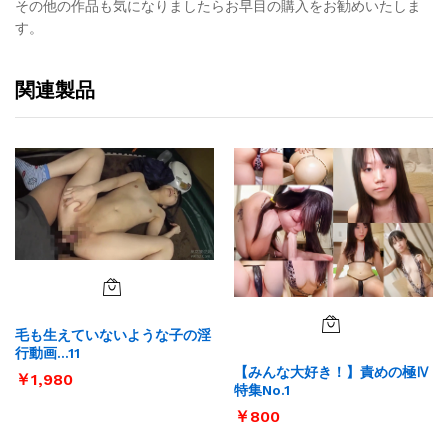
その他の作品も気になりましたらお早目の購入をお勧めいたしま
す。
関連製品
毛も生えていないような子の淫
行動画…11
【みんな大好き！】責めの極Ⅳ
￥
1,980
特集No.1
￥
800