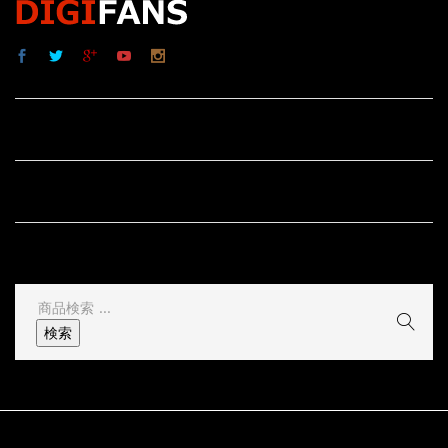
サイト内リンク
サイト情報
その他
検
索
検索
結
果: