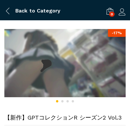
Back to
Category
0
ログ
-
17%
【新作】GPTコレクションR シーズン2 Vol.3