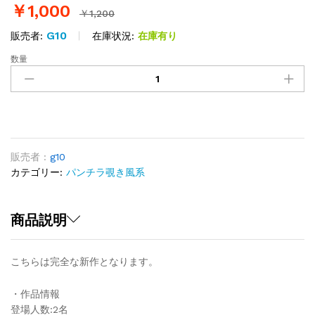
￥
1,000
￥
1,200
G10
在庫状況:
在庫有り
販売者:
数量
【新
作】
GPT
コ
レ
ク
シ
販売者 :
g10
ョ
カテゴリー:
パンチラ覗き風系
ン
R
シ
商品説明
ー
ズ
こちらは完全な新作となります。
ン
2
・作品情報
Vol.3
登場人数:2名
quantity