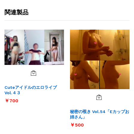
関連製品
Cuteアイドルのエロライブ
Vol.４３
￥
700
秘密の覗き Vol.54「Eカップお
姉さん」
￥
500