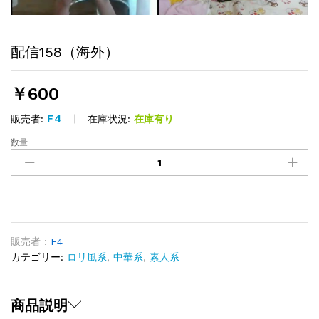
配信158（海外）
￥
600
F4
在庫状況:
在庫有り
販売者:
数量
配
信
158（海
外）
quantity
販売者 :
F4
カテゴリー:
ロリ風系
,
中華系
,
素人系
商品説明