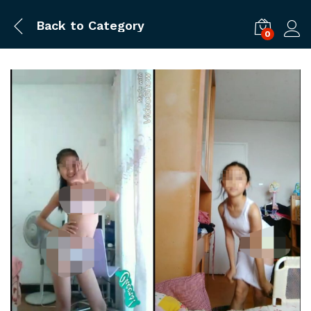
Back to
Category
0
ログ