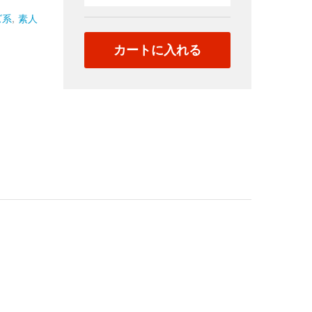
145（日
本）
ズ系
,
素人
quantity
カートに入れる