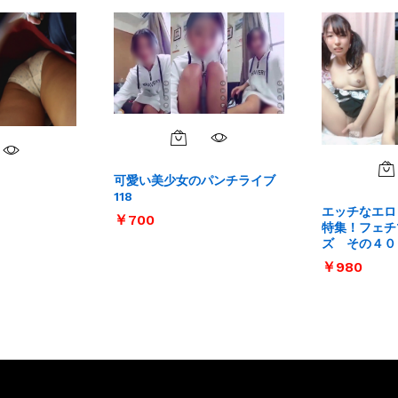
可愛い美少女のパンチライブ
118
エッチなエロ
￥
￥
700
700
特集！フェチ
ズ その４０
￥
￥
980
980