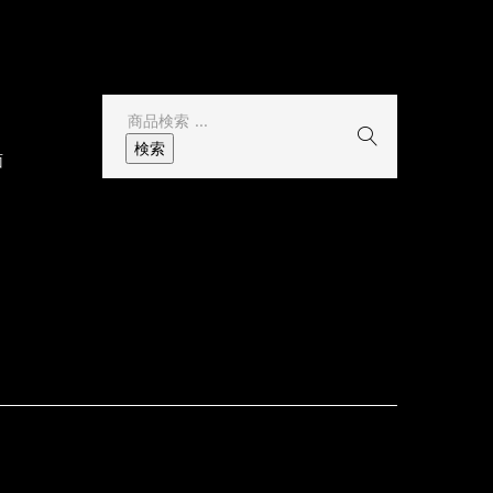
その他
検
索
検索
面
結
果: