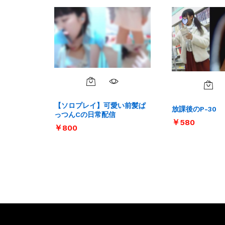
【ソロプレイ】可愛い前髪ぱ
放課後のP-30
っつんCの日常配信
￥
￥
580
580
￥
￥
800
800