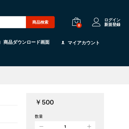
ログイン
商品検索
新規登録
0
商品ダウンロード画面
マイアカウント
￥
500
数量
配
信