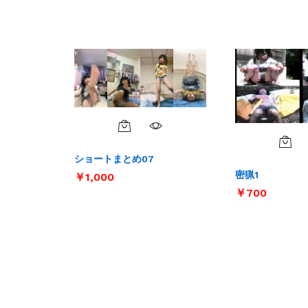
ショートまとめ07
密猟1
￥
￥
1,000
1,000
￥
￥
700
700