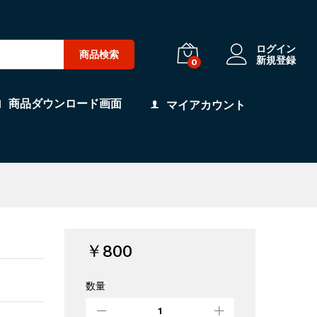
ログイン
商品検索
新規登録
0
商品ダウンロード画面
マイアカウント
￥
800
数量
配
信