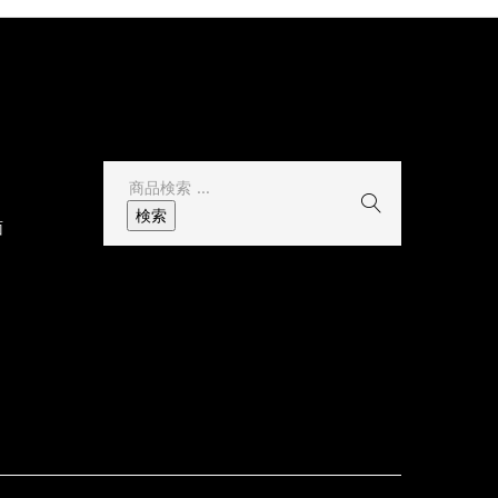
その他
検
索
検索
面
結
果: