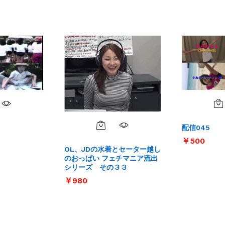
配信045
￥
￥
500
500
OL、JDの水着とセーター越し
のおっぱい フェチマニア流出
シリーズ その３３
￥
￥
980
980