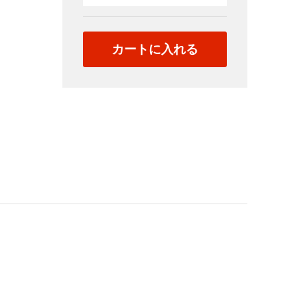
065（日
本）
quantity
カートに入れる