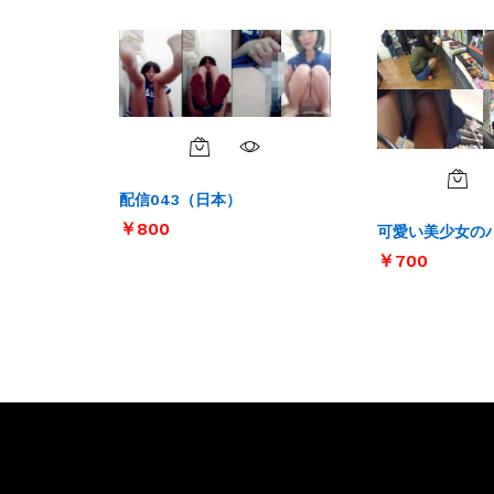
配信043（日本）
￥
￥
800
800
可愛い美少女のパ
￥
￥
700
700
お問い合わせ