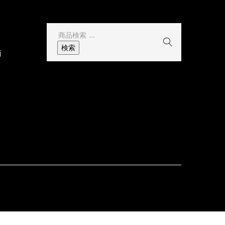
検
索
検索
面
結
果: