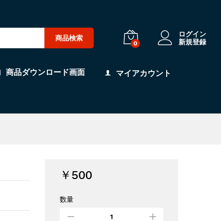
ログイン
商品検索
新規登録
0
商品ダウンロード画面
マイアカウント
￥
500
数量
配
信