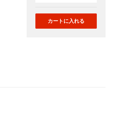
027（日
本）
quantity
カートに入れる