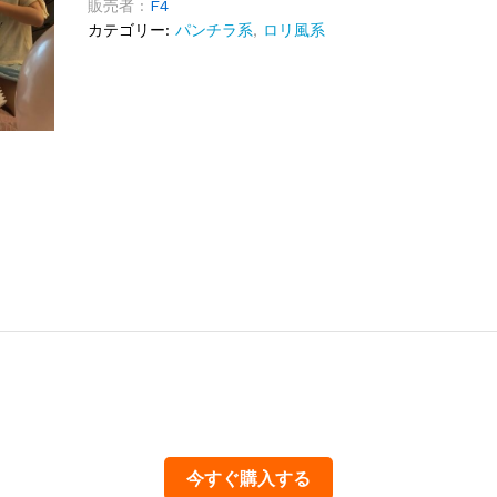
販売者 :
F4
カテゴリー:
パンチラ系
,
ロリ風系
今すぐ購入する