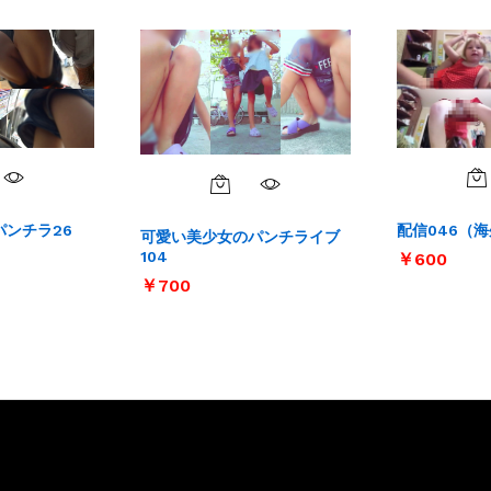
ンチラ26
配信046（
可愛い美少女のパンチライブ
104
￥
￥
600
600
￥
￥
700
700
サイト内リンク
サイト情報