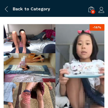
Back to
Category
0
ログ
-
14%