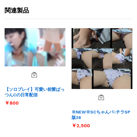
関連製品
【ソロプレイ】可愛い前髪ぱっ
つんCの日常配信
￥
800
※NEW※SCちゃんパ○チラSP
版38
￥
2,500