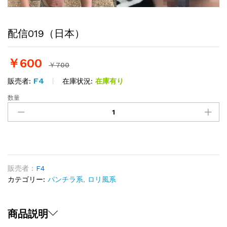
配信019（日本）
￥
600
￥
700
F4
在庫状況:
在庫有り
販売者:
数量
配
信
019（日
本）
quantity
販売者 :
F4
カテゴリー:
パンチラ系
,
ロリ風系
商品説明