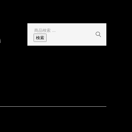
その他
検
索
検索
面
結
果: