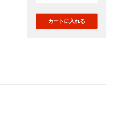
012（日
本）
quantity
カートに入れる