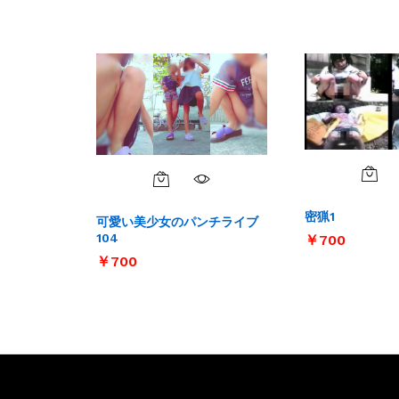
密猟1
可愛い美少女のパンチライブ
104
￥
￥
700
700
￥
￥
700
700