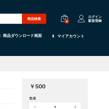
ログイン
商品検索
新規登録
0
商品ダウンロード画面
マイアカウント
￥
500
数量
配
信