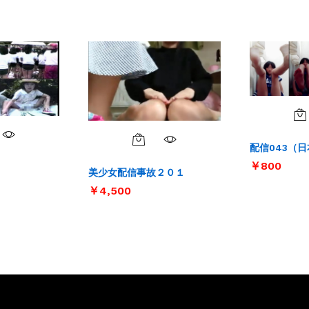
配信043（
￥
￥
800
800
美少女配信事故２０１
￥
￥
4,500
4,500