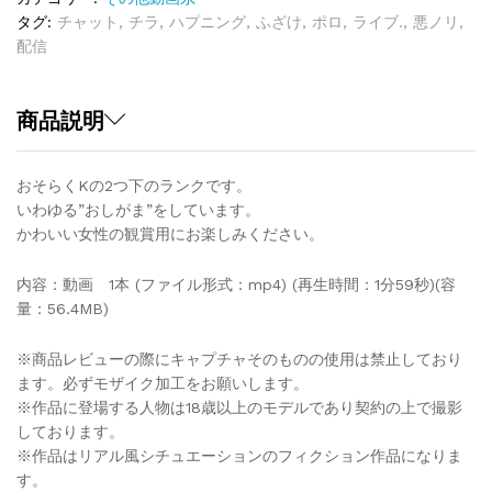
Vol.4
タグ:
チャット
,
チラ
,
ハプニング
,
ふざけ
,
ポロ
,
ライブ.
,
悪ノリ
,
quantity
配信
商品説明
おそらくKの2つ下のランクです。
いわゆる”おしがま”をしています。
かわいい女性の観賞用にお楽しみください。
内容：動画 1本 (ファイル形式：mp4) (再生時間：1分59秒)(容
量：56.4MB)
※商品レビューの際にキャプチャそのものの使用は禁止しており
ます。必ずモザイク加工をお願いします。
※作品に登場する人物は18歳以上のモデルであり契約の上で撮影
しております。
※作品はリアル風シチュエーションのフィクション作品になりま
す。