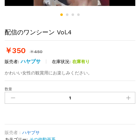
配信のワンシーン Vol.4
￥
350
￥
450
ハヤブサ
在庫状況:
在庫有り
販売者:
かわいい女性の観賞用にお楽しみください。
数量
配
信
の
ワ
ン
シ
ー
販売者 :
ハヤブサ
ン
カテゴリー:
その他動画系