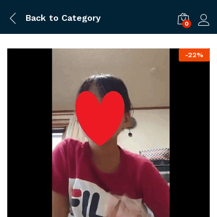
Back to
Category
0
ログ
-
22%