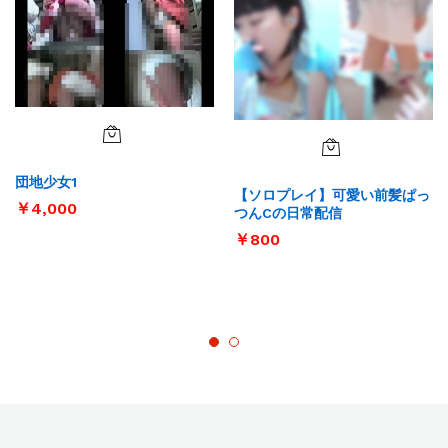
団地少女1
【ソロプレイ】可愛い前髪ぱっ
￥
4,000
つんCの日常配信
￥
800