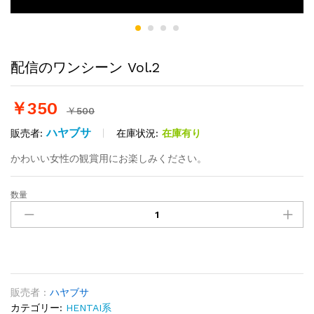
配信のワンシーン Vol.2
￥
350
￥
500
ハヤブサ
在庫状況:
在庫有り
販売者:
かわいい女性の観賞用にお楽しみください。
数量
配
信
の
ワ
ン
シ
ー
販売者 :
ハヤブサ
ン
カテゴリー:
HENTAI系