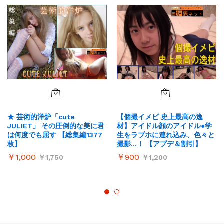
★ 芸術的洋炉「cute
【個撮イメビ 史上最高の逸
JULIET」 その圧倒的な美に君
材】アイドル顔のアイドル●学
は何度でも屈す 【総集編1377
生をラブホに連れ込み、色々と
枚】
撮影…！ 【アプデ＆割引】
￥
1,000
￥
900
￥
1,750
￥
1,200