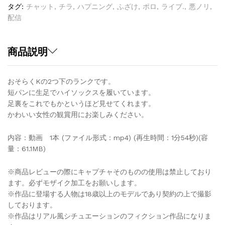
Vol.2
タグ:
チャット
,
チラ
,
ハプニング
,
ふざけ
,
ポロ
,
ライブ.
,
悪ノリ
,
quantity
配信
商品説明
おそらくKの2つ下のランクです。
短パンに生足でハイソックスを履いています。
足裏をこれでもかというほど見せてくれます。
かわいい女性の観賞用にお楽しみください。
内容：動画 1本 (ファイル形式：mp4) (再生時間：1分54秒)(容
量：61.1MB)
※商品レビューの際にキャプチャそのものの使用は禁止しており
ます。必ずモザイク加工をお願いします。
※作品に登場する人物は18歳以上のモデルであり契約の上で撮影
しております。
※作品はリアル風シチュエーションのフィクション作品になりま