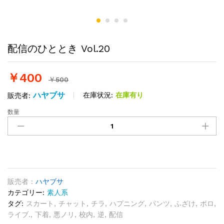
配信のひととき Vol.20
￥
400
￥
500
ハヤブサ
在庫状況:
在庫有り
販売者:
数量
配
信
の
ひ
と
と
き
販売者 :
ハヤブサ
Vol.20
カテゴリー:
素人系
quantity
タグ:
スカート
,
チャット
,
チラ
,
ハプニング
,
パンツ
,
ふざけ
,
ポロ
,
ライブ.
,
下着
,
悪ノリ
,
校内
,
逆
,
配信