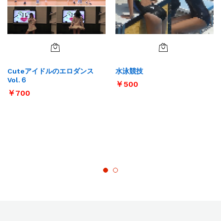
Cuteアイドルのエロダンス
水泳競技
Vol.６
￥
500
￥
700