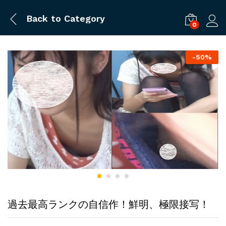
Back to
Category
0
ログ
-
50%
過去最高ランクの自信作！鮮明、極限接写！