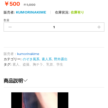
￥
500
￥
1,000
KUMORINAKIME
在庫状況:
在庫有り
販売者:
数量
過
去
最
高
ラ
ン
ク
販売者 :
kumorinakime
の
カテゴリー:
のぞき風系
,
素人系
,
野外露出
自
タグ:
素人、盗撮、胸チラ、乳首、学生
信
作！
鮮
商品説明
明、
極
限
接
写！