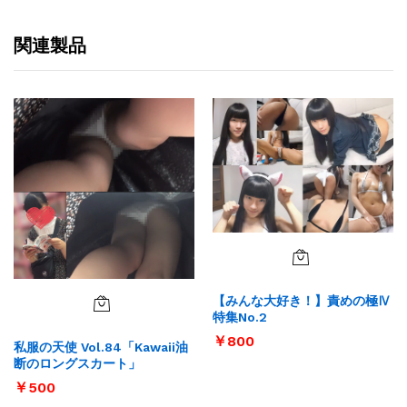
関連製品
【みんな大好き！】責めの極Ⅳ
特集No.2
￥
800
私服の天使 Vol.84「Kawaii油
断のロングスカート」
￥
500