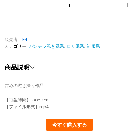
さ
018
quantity
販売者 :
F4
カテゴリー:
パンチラ覗き風系
,
ロリ風系
,
制服系
商品説明
古めの逆さ撮り作品
【再生時間】 00:54:10
【ファイル形式】mp4
今すぐ購入する