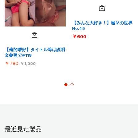
【みんな大好き！】極Ⅳの世界
No.45
￥
600
【俺的嗜好】タイトル等は説明
文参照で#118
￥
780
￥
1,000
最近見た製品