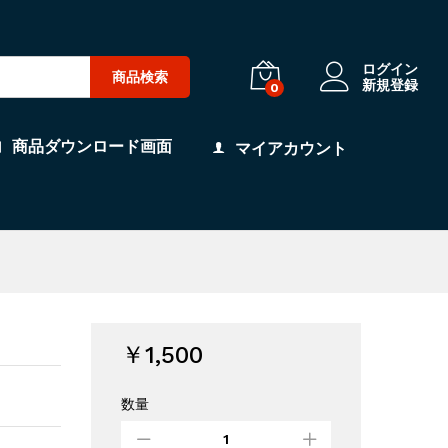
ログイン
商品検索
新規登録
0
商品ダウンロード画面
マイアカウント
￥
1,500
数量
逆
さ