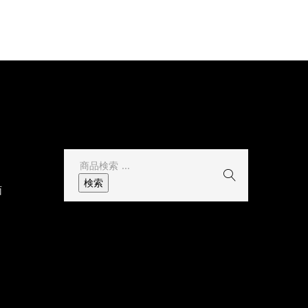
その他
検
索
検索
面
結
果: