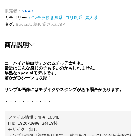
Vol.9「早
熟
販売者 :
NNAO
Special」
カテゴリー:
パンチラ覗き風系
,
ロリ風系
,
素人系
quantity
タグ:
Special
,
綿P
,
逆さんぽSP
商品説明
ニーハイと純白サテンのムチっ子太もも。
最近はこんな感じの子も多いのかもしれません。
早熟なSpecialモデルです。
前かがみシーンも収録！
サンプル画像にはモザイクやスタンプがある場合があります。
・－・－・－・－・－・
ファイル情報：MP4 169MB

FHD 1920×1080 2分19秒

モザイク：無し
