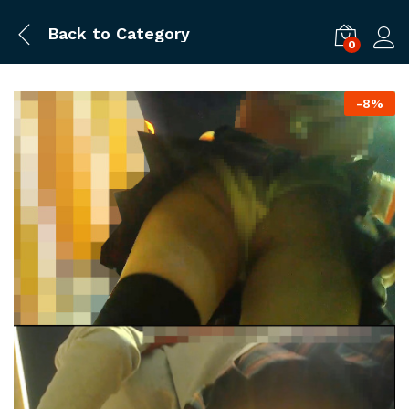
Back to
Category
0
ログ
-
8%