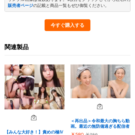
販売者ページ
の記載と商品一覧もぜひ御覧ください。
今すぐ購入する
関連製品
＜再出品＞令和最大の胸ちら動
画。最近の無防備過ぎる配信者
【みんな大好き！】責めの極Ⅳ
￥
580
￥
750