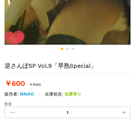
逆さんぽSP Vol.9「早熟Special」
￥
600
￥
650
NNAO
在庫状況:
在庫有り
販売者:
数量
逆
さ
ん
ぽ
SP