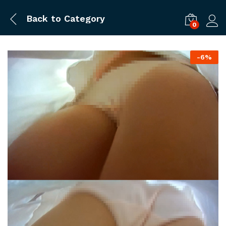
Back to
Category
0
ログ
-
6%