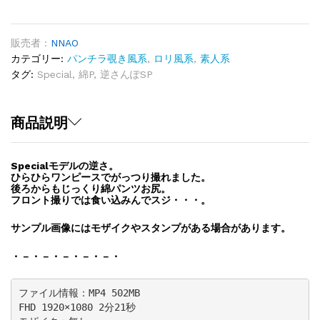
SP
Vol.3「Special
モ
販売者 :
NNAO
デ
カテゴリー:
パンチラ覗き風系
,
ロリ風系
,
素人系
ル
タグ:
Special
,
綿P
,
逆さんぽSP
前
も
後
商品説明
ろ
も」
Specialモデルの逆さ。
quantity
ひらひらワンピースでがっつり撮れました。
後ろからもじっくり綿パンツお尻。
フロント撮りでは食い込みんでスジ・・・。
サンプル画像にはモザイクやスタンプがある場合があります。
・－・－・－・－・－・
ファイル情報：MP4 502MB

FHD 1920×1080 2分21秒
