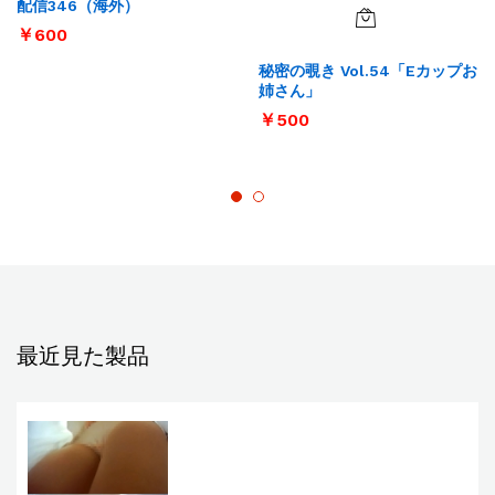
配信346（海外）
￥
600
秘密の覗き Vol.54「Eカップお
姉さん」
￥
500
最近見た製品