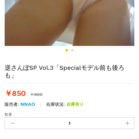
逆さんぽSP Vol.3「Specialモデル前も後ろ
も」
￥
850
￥
900
NNAO
在庫状況:
在庫有り
販売者:
数量
逆
さ
ん
ぽ