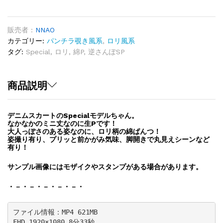
SP
Vol.24「大
人
販売者 :
NNAO
っ
カテゴリー:
パンチラ覗き風系
,
ロリ風系
ぽ
タグ:
Special
,
ロリ
,
綿P
,
逆さんぽSP
さ
と
ギ
商品説明
ャ
ッ
デニムスカートのSpecialモデルちゃん。
プ
なかなかのミニ丈なのに生Pです！
の
大人っぽさのある姿なのに、ロリ柄の綿ぱんつ！
ロ
姿撮り有り、プリッと前かがみ気味、脚開きで丸見えシーンなど
有り！
リ
綿
サンプル画像にはモザイクやスタンプがある場合があります。
P」
quantity
・－・－・－・－・－・
ファイル情報：MP4 621MB

FHD 1920×1080 8分33秒
