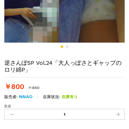
逆さんぽSP Vol.24「大人っぽさとギャップの
ロリ綿P」
￥
800
￥
850
NNAO
在庫状況:
在庫有り
販売者:
数量
逆
さ
ん
ぽ