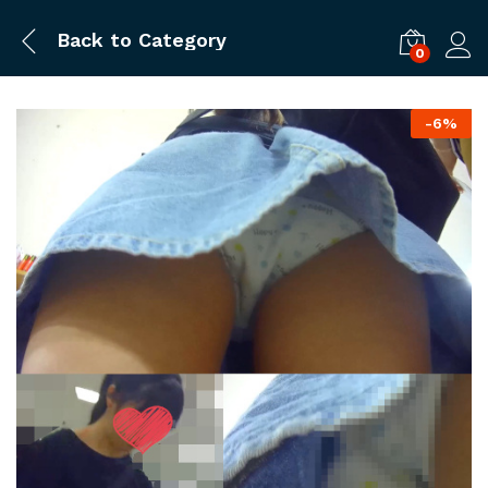
Back to
Category
0
ログ
-
6%