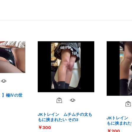
！】極Ⅳの世
JKトレイン ムチムチの太も
JKトレイン
もに挟まれたい その3
もに挟まれた
￥
￥
300
300
￥
￥
200
200