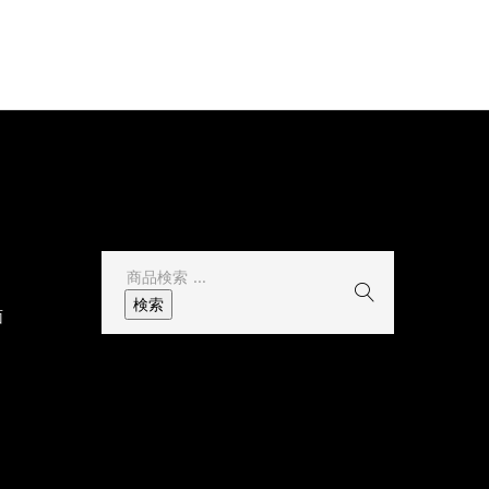
その他
検
索
検索
面
結
果: