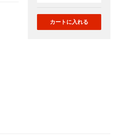
天
使
の
カートに入れる
逆
さ
ん
ぽ
Vol.17「人
気
制
服
5
名
太
も
も
＆
P」
quantity