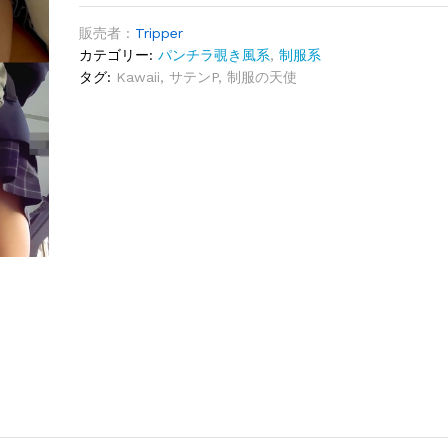
販売者 :
Tripper
カテゴリー:
パンチラ覗き風系
,
制服系
タグ:
Kawaii
,
サテンP
,
制服の天使