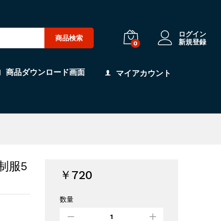
ログイン
商品検索
新規登録
0
商品ダウンロード画面
マイアカウント
制服5
￥
720
数量
制
服