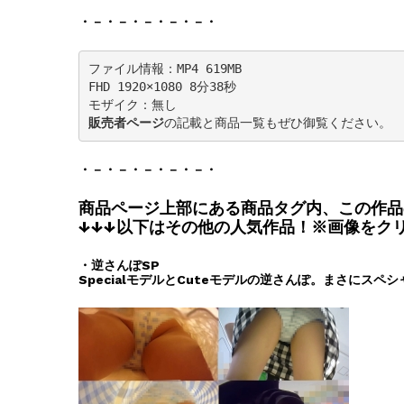
・－・－・－・－・－・
ファイル情報：MP4 619MB

FHD 1920×1080 8分38秒

販売者ページ
の記載と商品一覧もぜひ御覧ください。
・－・－・－・－・－・
商品ページ上部にある商品タグ内、この作品
↓↓↓以下はその他の人気作品！※画像をク
・逆さんぽSP
SpecialモデルとCuteモデルの逆さんぽ。まさにスペ