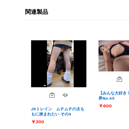
関連製品
【みんな大好き
界No.45
￥
￥
600
600
JKトレイン ムチムチの太も
もに挟まれたい その4
￥
￥
300
300