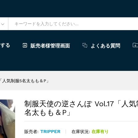
ドする
販売者様管理画面
よくある質問
17「人気制服5名太もも＆P」
制服天使の逆さんぽ Vol.17「人気
名太もも＆P」
TRIPPER
在庫状況:
在庫有り
販売者: