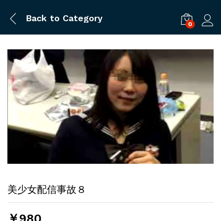
Back to
Category
0
ログ
美少女配信事故８
￥
980