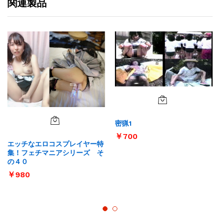
関連製品
密猟1
￥
700
エッチなエロコスプレイヤー特
集！フェチマニアシリーズ そ
の４０
￥
980