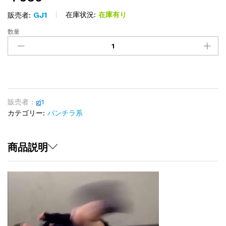
GJ1
在庫状況:
在庫有り
販売者:
数量
美
少
女
配
信
事
故
販売者 :
gj1
８
カテゴリー:
パンチラ系
quantity
商品説明