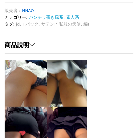
Vol.45「T
バ
販売者 :
NNAO
ッ
カテゴリー:
パンチラ覗き風系
,
素人系
ク・
タグ:
jd
,
Tバック
,
サテンP
,
私服の天使
,
綿P
ハ
ミ
出
商品説明
し・
超
ミ
ニ」
quantity