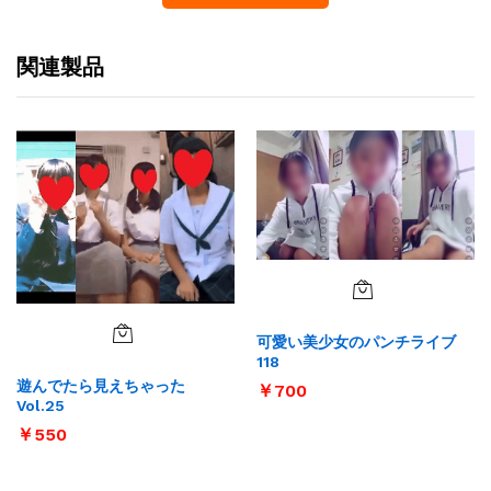
関連製品
可愛い美少女のパンチライブ
118
遊んでたら見えちゃった
￥
700
Vol.25
￥
550