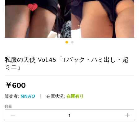
私服の天使 Vol.45「Tバック・ハミ出し・超
ミニ」
￥
600
NNAO
在庫状況:
在庫有り
販売者:
数量
私
服
の
天
使