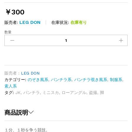
￥
300
LEG DON
在庫状況:
在庫有り
販売者:
数量
真
面
目
に
SPORTS
を
鑑
販売者 :
LEG DON
賞
カテゴリー:
のぞき風系
,
パンチラ系
,
パンチラ覗き風系
,
制服系
,
JK
素人系
陸
タグ:
JK
,
パンチラ
,
ミニスカ
,
ローアングル
,
盗撮
,
脚
上
競
技
商品説明
大
会
１分、１秒を争う競技。
そ