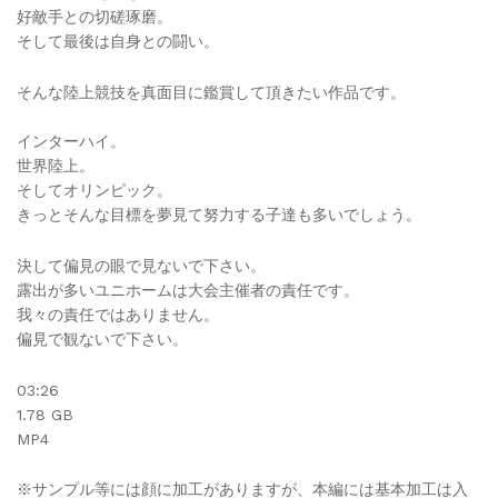
好敵手との切磋琢磨。
の
そして最後は自身との闘い。
2
quantity
そんな陸上競技を真面目に鑑賞して頂きたい作品です。
インターハイ。
世界陸上。
そしてオリンピック。
きっとそんな目標を夢見て努力する子達も多いでしょう。
決して偏見の眼で見ないで下さい。
露出が多いユニホームは大会主催者の責任です。
我々の責任ではありません。
偏見で観ないで下さい。
03:26
1.78 GB
MP4
※サンプル等には顔に加工がありますが、本編には基本加工は入