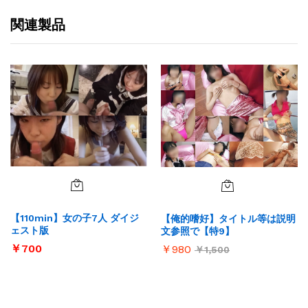
関連製品
【110min】女の子7人 ダイジ
【俺的嗜好】タイトル等は説明
ェスト版
文参照で【特9】
￥
700
￥
980
￥
1,500