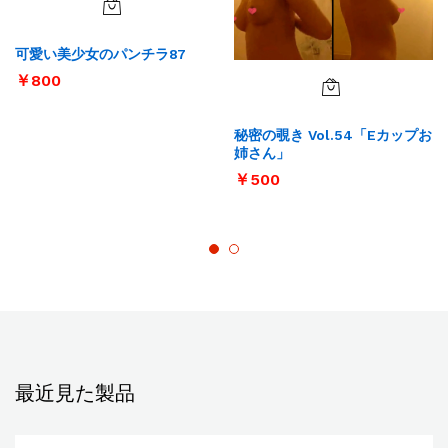
可愛い美少女のパンチラ87
￥
800
秘密の覗き Vol.54「Eカップお
姉さん」
￥
500
最近見た製品