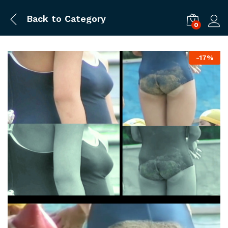
Back to
Category
0
ログ
-
17%