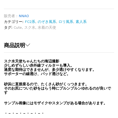
使
Vol.40「Cute
ス
販売者 :
NNAO
ク
カテゴリー:
FC2系
,
のぞき風系
,
ロリ風系
,
素人系
水
タグ:
Cute
,
スク水
,
水着の天使
赤
外
線
商品説明
併
用
スク水天使ちゃんたちの海辺撮影
撮
少しめずらしい赤外線フィルターも導入。
影」
過度な期待はできませんが、多少透けやすくなります。
quantity
サポーターの線透け、パッド透けなど。
砂浜に直接座るので、たくさん砂がくっつきます。
そのお尻についた砂をはらう時にプルンプルンゆれるのが良いで
す
サンプル画像にはモザイクやスタンプがある場合があります。
・－・－・－・－・－・