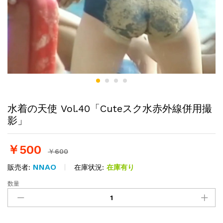
水着の天使 Vol.40「Cuteスク水赤外線併用撮
影」
￥
500
￥
600
NNAO
在庫状況:
在庫有り
販売者:
数量
水
着
の
天