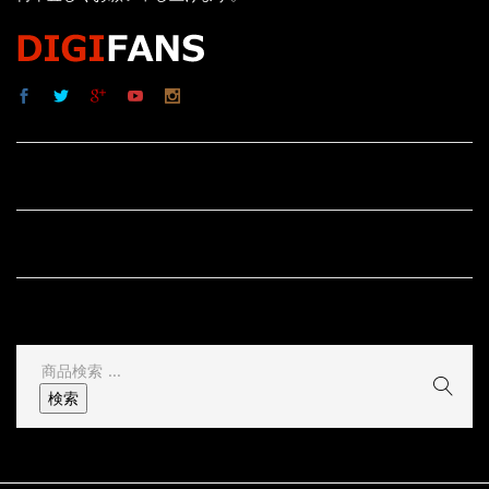
サイト内リンク
サイト情報
その他
検
索
検索
結
果: