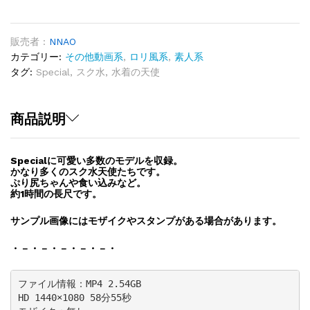
使
Vol.34「多
数
販売者 :
NNAO
の
カテゴリー:
その他動画系
,
ロリ風系
,
素人系
Special
タグ:
Special
,
スク水
,
水着の天使
モ
デ
ル
商品説明
で
長
Specialに可愛い多数のモデルを収録。
尺」
かなり多くのスク水天使たちです。
quantity
ぷり尻ちゃんや食い込みなど。
約1時間の長尺です。
サンプル画像にはモザイクやスタンプがある場合があります。
・－・－・－・－・－・
ファイル情報：MP4 2.54GB

HD 1440×1080 58分55秒
