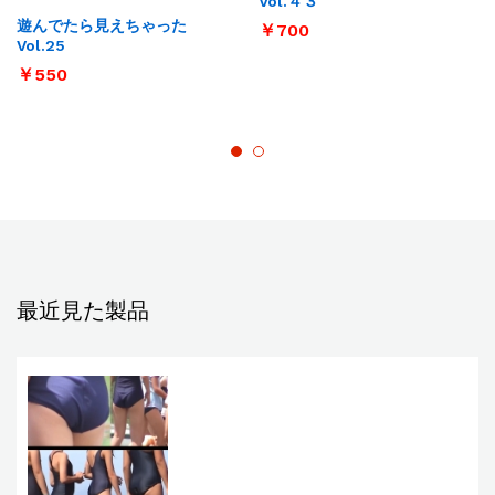
Vol.４３
遊んでたら見えちゃった
￥
700
Vol.25
￥
550
最近見た製品