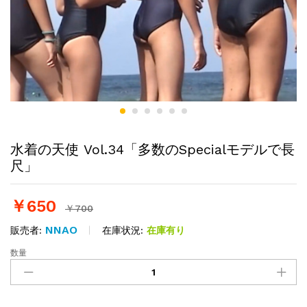
水着の天使 Vol.34「多数のSpecialモデルで長
尺」
￥
650
￥
700
NNAO
在庫状況:
在庫有り
販売者:
数量
水
着
の
天