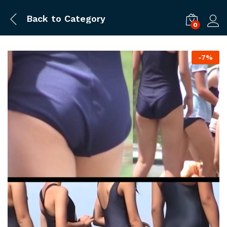
Back to
Category
0
ログ
-
7%