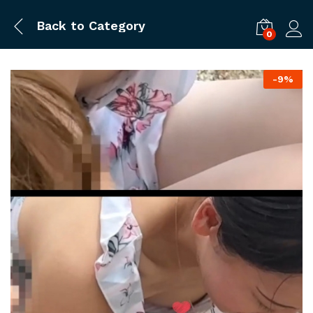
Back to
Category
0
ログ
-
9%