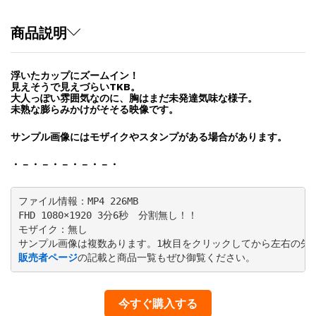
プ
と
商品説明
未
熟」
浮いたカップにズームイン！
quantity
見えそうで見えづらいTKB。
大人っぽい雰囲気なのに、胸はまだ未発達気味な様子。
未熟な膨らみかけがそそる映像です。
サンプル画像にはモザイクやスタンプがある場合があります。
・－・－・－・－・－・
ファイル情報：MP4 226MB

FHD 1080×1920 3分6秒　分割無し！！

モザイク：無し

販売者ページ
の記載と商品一覧もぜひ御覧ください。
今すぐ購入する