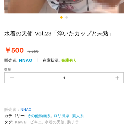
水着の天使 Vol.23「浮いたカップと未熟」
￥
500
￥
550
NNAO
在庫状況:
在庫有り
販売者:
数量
水
着
の
天
使
Vol.23「浮
い
販売者 :
NNAO
た
カテゴリー:
その他動画系
,
ロリ風系
,
素人系
カ
タグ:
Kawaii
,
ビキニ
,
水着の天使
,
胸チラ
ッ