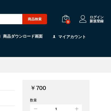
ログイン
商品検索
新規登録
0
商品ダウンロード画面
マイアカウント
￥
700
数量
放
課