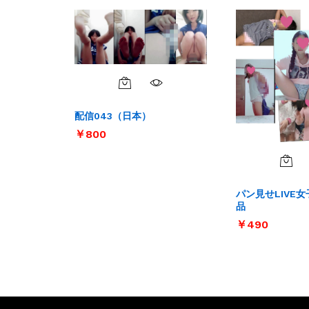
配信043（日本）
￥
￥
800
800
パン見せLIVE女子
品
￥
￥
490
490