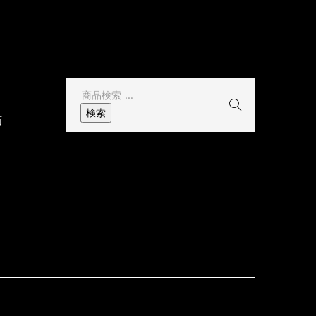
その他
検
索
検索
面
結
果: