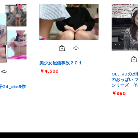
美少女配信事故２０１
￥
￥
4,500
4,500
OL、JDの
のおっぱい 
シリーズ そ
24_etc5作
￥
￥
980
980