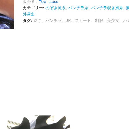
販売者 :
Top-class
カテゴリー:
のぞき風系
,
パンチラ系
,
パンチラ覗き風系
,
外露出
タグ:
逆さ、パンチラ、JK、スカート、制服、美少女、ハ