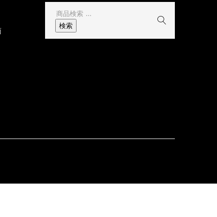
検
索
検索
面
結
果: