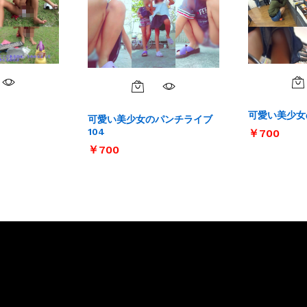
可愛い美少女
可愛い美少女のパンチライブ
104
￥
￥
700
700
￥
￥
700
700
サイト内リンク
サイト情報