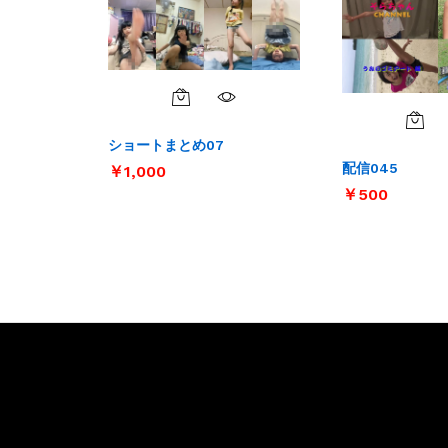
ショートまとめ07
配信045
￥
￥
1,000
1,000
￥
￥
500
500
お問い合わせ