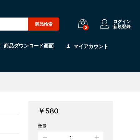
ログイン
商品検索
新規登録
0
商品ダウンロード画面
マイアカウント
￥
580
数量
放
課