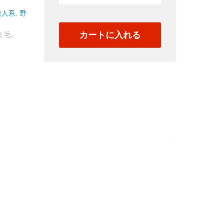
後
の
素人系
,
野
P-
カートに入れる
129
ミ毛、
quantity