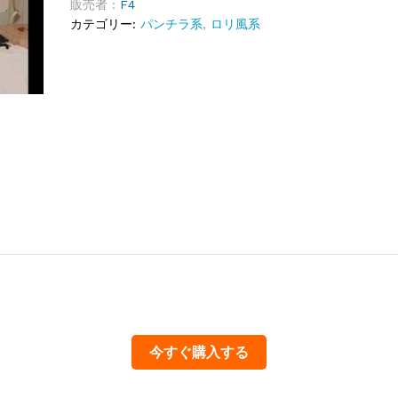
販売者 :
F4
カテゴリー:
パンチラ系
,
ロリ風系
今すぐ購入する