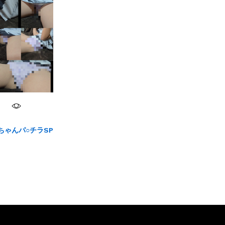
ちゃんパ○チラSP