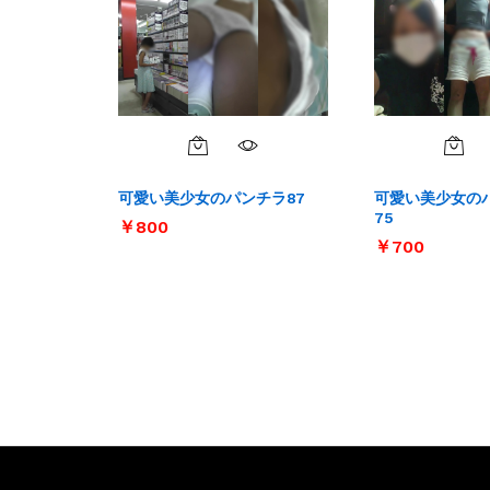
可愛い美少女のパンチラ87
可愛い美少女の
75
￥
￥
800
800
￥
￥
700
700