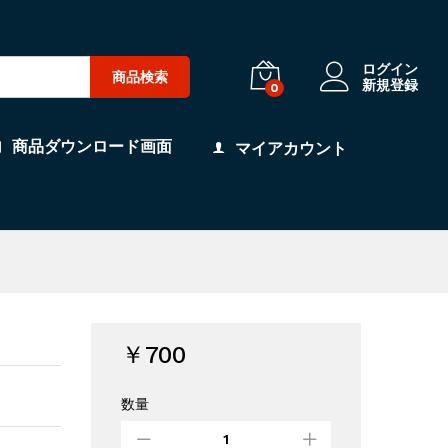
ログイン
商品検索
新規登録
0
商品ダウンロード画面
マイアカウント
￥
700
数量
姪
っ