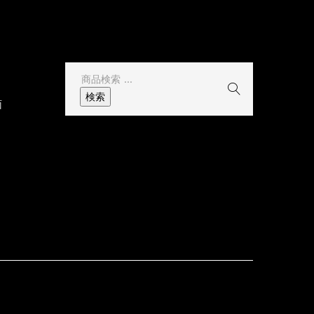
その他
検
索
検索
面
結
果: