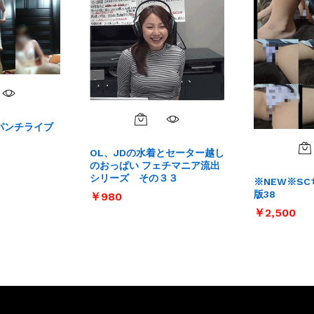
パンチライブ
OL、JDの水着とセーター越し
のおっぱい フェチマニア流出
シリーズ その３３
※NEW※SC
版38
￥
￥
980
980
￥
￥
2,500
2,500