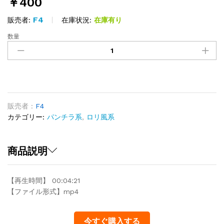
￥
400
F4
在庫状況:
在庫有り
販売者:
数量
外
遊
び
03
quantity
販売者 :
F4
カテゴリー:
パンチラ系
,
ロリ風系
商品説明
【再生時間】 00:04:21
【ファイル形式】mp4
今すぐ購入する