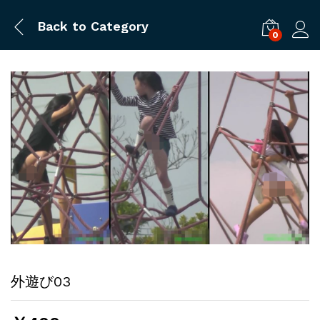
Back to
Category
0
ログ
外遊び03