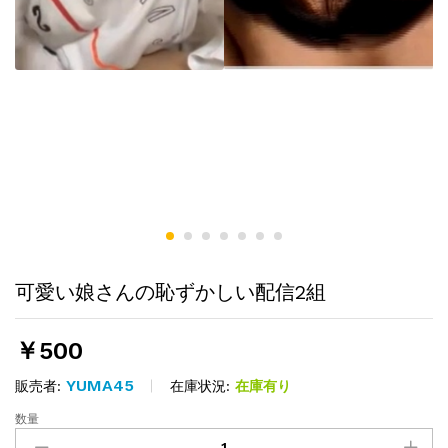
可愛い娘さんの恥ずかしい配信2組
￥
500
YUMA45
在庫状況:
在庫有り
販売者:
数量
可
愛