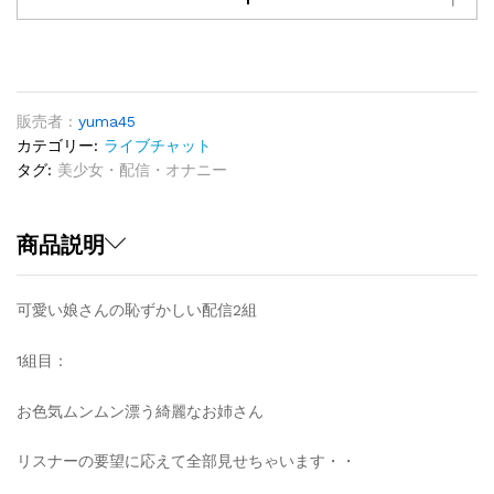
い
娘
さ
ん
の
販売者 :
yuma45
恥
カテゴリー:
ライブチャット
ず
タグ:
美少女・配信・オナニー
か
し
い
商品説明
配
信
可愛い娘さんの恥ずかしい配信2組
2
組
1組目：
quantity
お色気ムンムン漂う綺麗なお姉さん
リスナーの要望に応えて全部見せちゃいます・・