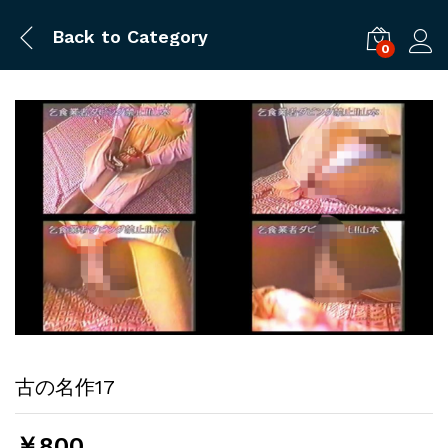
Back to
Category
0
ログ
古の名作17
￥
800