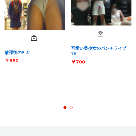
可愛い美少女のパンチライブ
放課後のP-31
75
￥
580
￥
700