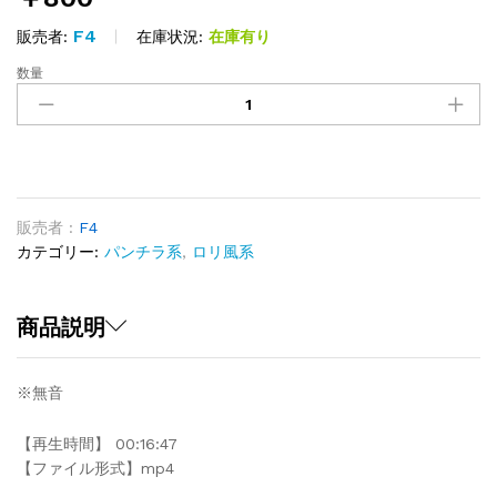
F4
在庫状況:
在庫有り
販売者:
数量
古
の
名
作
17
quantity
販売者 :
F4
カテゴリー:
パンチラ系
,
ロリ風系
商品説明
※無音
【再生時間】 00:16:47
【ファイル形式】mp4