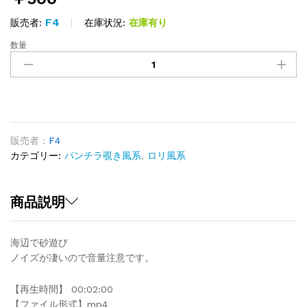
F4
在庫状況:
在庫有り
販売者:
数量
古
の
名
作
13
quantity
販売者 :
F4
カテゴリー:
パンチラ覗き風系
,
ロリ風系
商品説明
海辺で砂遊び
ノイズが凄いので音量注意です。
【再生時間】 00:02:00
【ファイル形式】mp4