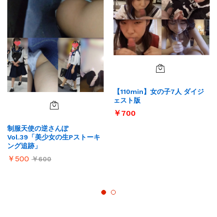
【110min】女の子7人 ダイジ
ェスト版
￥
700
制服天使の逆さんぽ
Vol.39「美少女の生Pストーキ
ング追跡」
￥
500
￥
600