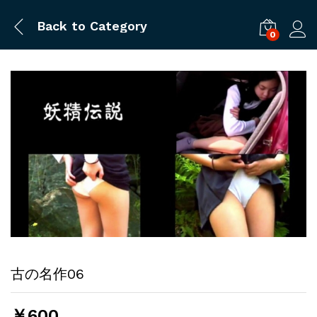
Back to
Category
0
ログ
古の名作06
￥
600