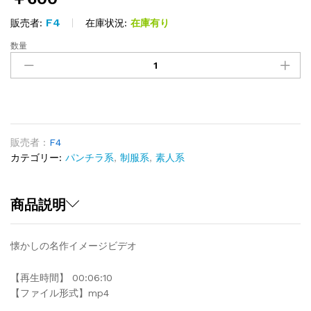
F4
在庫状況:
在庫有り
販売者:
数量
古
の
名
作
06
quantity
販売者 :
F4
カテゴリー:
パンチラ系
,
制服系
,
素人系
商品説明
懐かしの名作イメージビデオ
【再生時間】 00:06:10
【ファイル形式】mp4