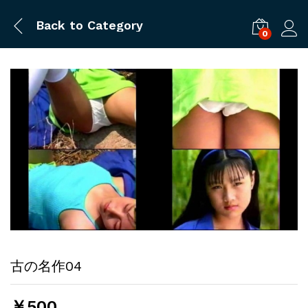
Back to
Category
0
ログ
古の名作04
￥
500