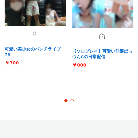
可愛い美少女のパンチライブ
【ソロプレイ】可愛い前髪ぱっ
75
つんCの日常配信
￥
700
￥
800