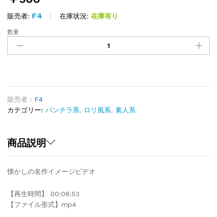
F4
在庫状況:
在庫有り
販売者:
数量
古
の
名
作
04
quantity
販売者 :
F4
カテゴリー:
パンチラ系
,
ロリ風系
,
素人系
商品説明
懐かしの名作イメージビデオ
【再生時間】 00:08:53
【ファイル形式】mp4