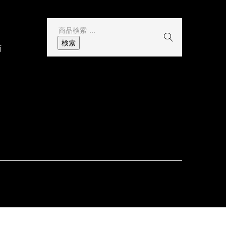
検
索
検索
面
結
果: