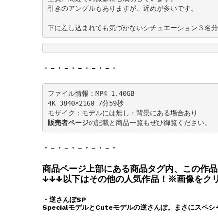
引きのアングルもありますが、近めが多いです。

下に差し込まれても気づかないシチュエーション３名分
・－・－・－・－・－・
ファイル情報：MP4 1.40GB

4K 3840×2160 7分59秒

販売者ページ
の記載と商品一覧もぜひ御覧ください。
・－・－・－・－・－・
商品ページ上部にある商品タグ内、この作品
↓↓↓以下はその他の人気作品！※画像をク
・逆さんぽSP
SpecialモデルとCuteモデルの逆さんぽ。まさにスペ