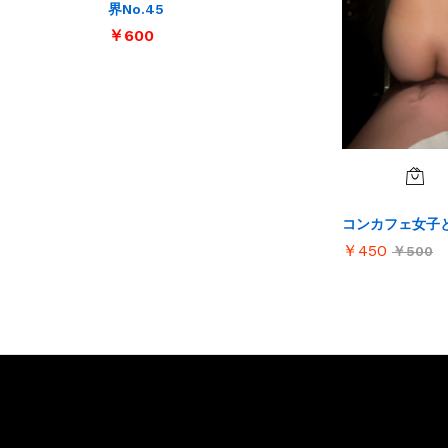
界No.45
￥
￥
600
600
コンカフェ女子
￥
￥
450
450
￥
￥
500
500
お問い合わせ