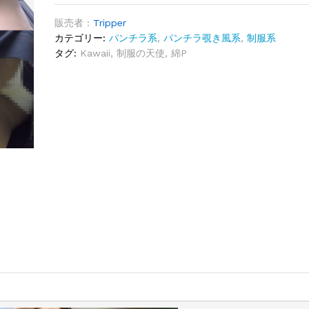
販売者 :
Tripper
カテゴリー:
パンチラ系
,
パンチラ覗き風系
,
制服系
タグ:
Kawaii
,
制服の天使
,
綿P