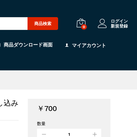
ログイン
商品検索
新規登録
0
商品ダウンロード画面
マイアカウント
差し込み
￥
700
数量
制
服