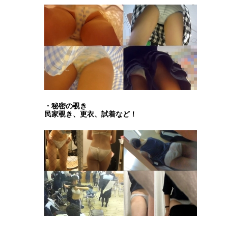
・秘密の覗き
民家覗き、更衣、試着など！