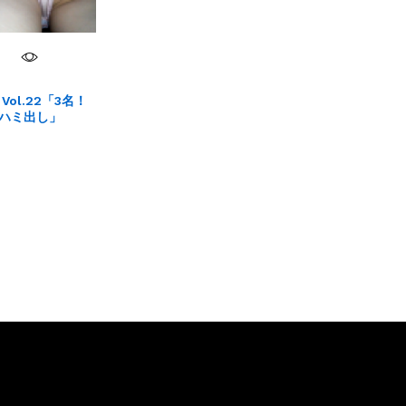
ol.22「3名！
ハミ出し」
その他