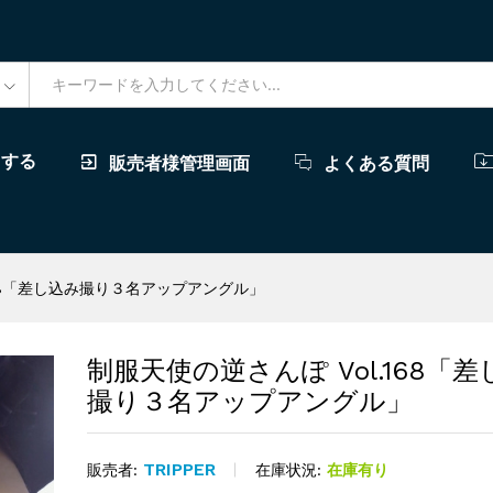
ドする
販売者様管理画面
よくある質問
168「差し込み撮り３名アップアングル」
制服天使の逆さんぽ Vol.168「
撮り３名アップアングル」
TRIPPER
在庫状況:
在庫有り
販売者: