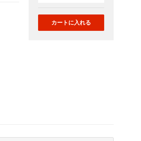
天
使
の
カートに入れる
逆
さ
ん
ぽ
Vol.168「差
し
込
み
撮
り
３
名
ア
ッ
プ
ア
ン
グ