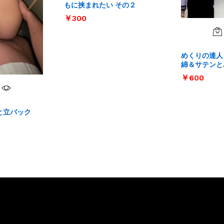
もに挟まれたい その２
￥
￥
300
300
めくりの達人 V
綿＆サテンと
￥
￥
600
600
と立バック
サイト内リンク
サイト情報