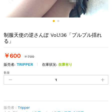
制服天使の逆さんぽ Vol.136「プルプル揺れ
る」
￥
600
￥
700
TRIPPER
在庫状況:
在庫有り
販売者:
数量
制
服
天
使
の
逆
さ
販売者 :
Tripper