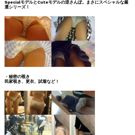
SpecialモデルとCuteモデルの逆さんぽ。まさにスペシャルな厳
選シリーズ！
・秘密の覗き
民家覗き、更衣、試着など！