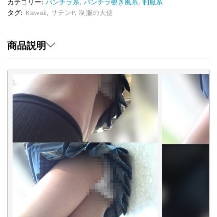
ん
カテゴリー:
パンチラ系
,
パンチラ覗き風系
,
制服系
ぽ
タグ:
Kawaii
,
サテンP
,
制服の天使
Vol.136「プ
ル
プ
商品説明
ル
揺
れ
る」
quantity