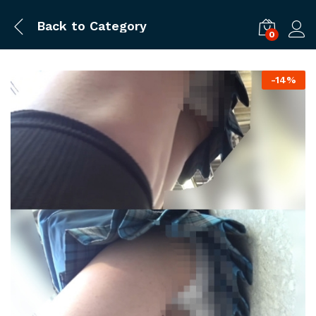
Back to
Category
0
ログ
-
14%