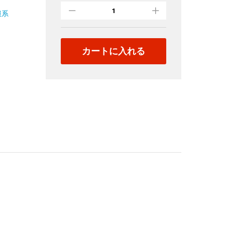
服
服系
ち
ゃ
ん
カートに入れる
逆
さ
撮
り
ノ
ー
パ
ン
①-
④
quantity