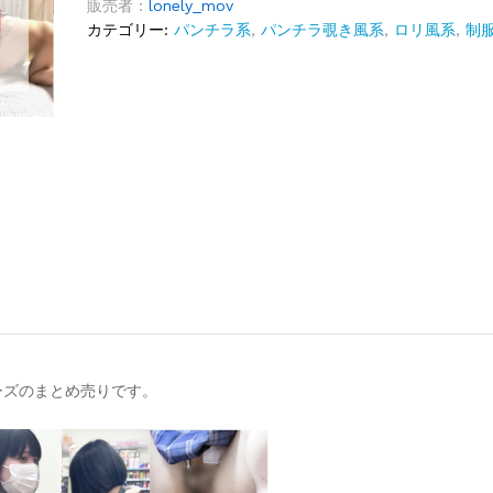
販売者 :
lonely_mov
カテゴリー:
パンチラ系
,
パンチラ覗き風系
,
ロリ風系
,
制
ーズのまとめ売りです。