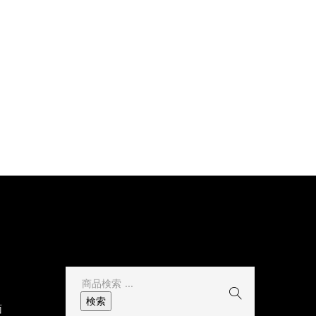
その他
検
索
検索
面
結