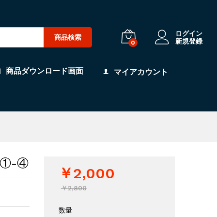
ログイン
商品検索
新規登録
0
商品ダウンロード画面
マイアカウント
①-④
￥
2,000
￥
2,800
数量
制