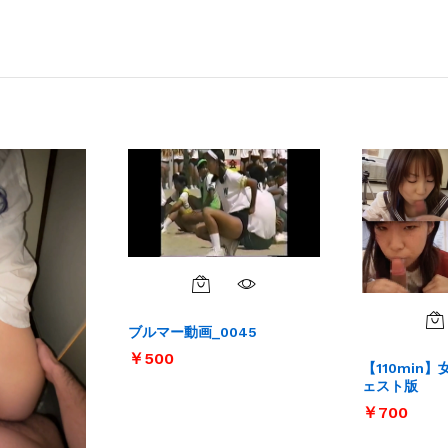
ブルマー動画_0045
￥
￥
500
500
【110min
ェスト版
￥
￥
700
700