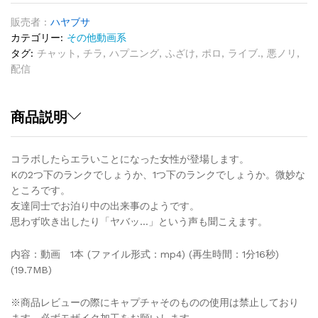
っ
た
販売者 :
ハヤブサ
子
カテゴリー:
その他動画系
Vol.10
タグ:
チャット
,
チラ
,
ハプニング
,
ふざけ
,
ポロ
,
ライブ.
,
悪ノリ
,
quantity
配信
商品説明
コラボしたらエラいことになった女性が登場します。
Kの2つ下のランクでしょうか、1つ下のランクでしょうか。微妙な
ところです。
友達同士でお泊り中の出来事のようです。
思わず吹き出したり「ヤバッ…」という声も聞こえます。
内容：動画 1本 (ファイル形式：mp4) (再生時間：1分16秒)
(19.7MB)
※商品レビューの際にキャプチャそのものの使用は禁止しており
ます。必ずモザイク加工をお願いします。