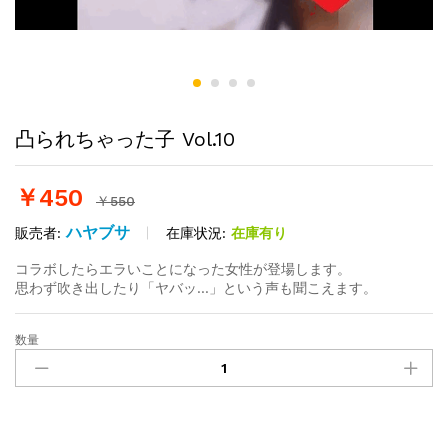
凸られちゃった子 Vol.10
￥
450
￥
550
ハヤブサ
在庫状況:
在庫有り
販売者:
コラボしたらエラいことになった女性が登場します。
思わず吹き出したり「ヤバッ…」という声も聞こえます。
数量
凸
ら
れ
ち
ゃ