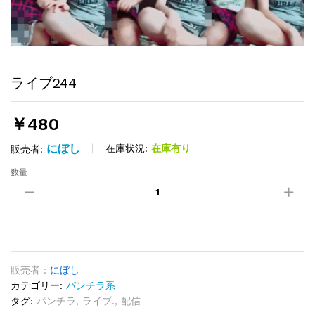
ライブ244
￥
480
にぼし
在庫状況:
在庫有り
販売者:
数量
ラ
イ
ブ
244
quantity
販売者 :
にぼし
カテゴリー:
パンチラ系
タグ:
パンチラ
,
ライブ.
,
配信