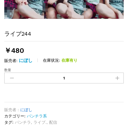
ライブ244
￥
480
にぼし
在庫状況:
在庫有り
販売者:
数量
ラ
イ
ブ
244
quantity
販売者 :
にぼし
カテゴリー:
パンチラ系
タグ:
パンチラ
,
ライブ.
,
配信