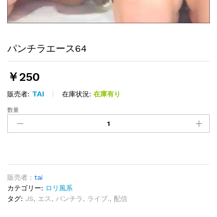
パンチラエース64
￥
250
TAI
在庫状況:
在庫有り
販売者:
数量
パ
ン
チ
ラ
エ
ー
ス
販売者 :
tai
64
カテゴリー:
ロリ風系
quantity
タグ:
JS
,
エス
,
パンチラ
,
ライブ.
,
配信