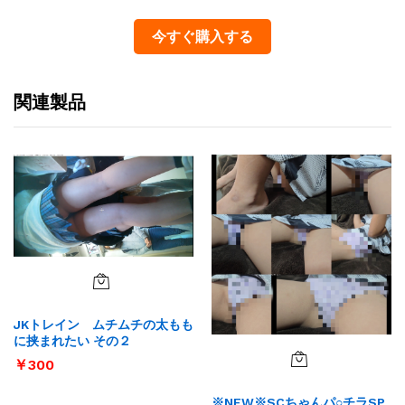
今すぐ購入する
関連製品
JKトレイン ムチムチの太もも
に挟まれたい その２
￥
300
※NEW※SCちゃんパ○チラSP