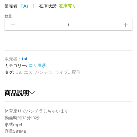
TAI
在庫状況:
在庫有り
販売者:
数量
パ
ン
チ
ラ
エ
ー
ス
販売者 :
tai
31
カテゴリー:
ロリ風系
quantity
タグ:
JS
,
エス
,
パンチラ
,
ライブ.
,
配信
商品説明
体育座りでパンチラしちゃいます
動画時間33分10秒
形式mp4
容量291MB