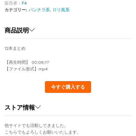
め
販売者 :
F4
12
カテゴリー:
パンチラ系
,
ロリ風系
quantity
商品説明
12本まとめ
【再生時間】 00:06:17
【ファイル形式】mp4
今すぐ購入する
ストア情報
他サイトでも活動してきました。
こちらでもよろしくお願いいたします。