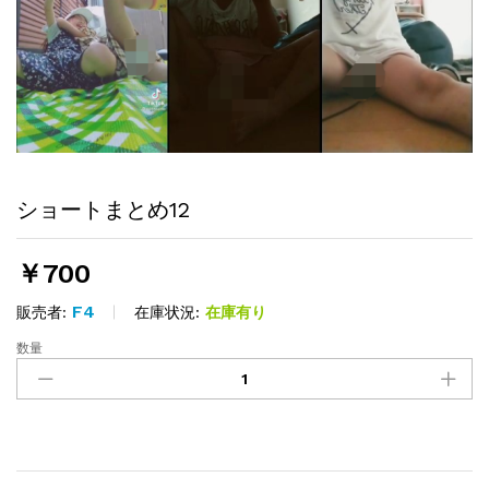
ショートまとめ12
￥
700
F4
在庫状況:
在庫有り
販売者:
数量
シ
ョ
ー
ト
ま
と